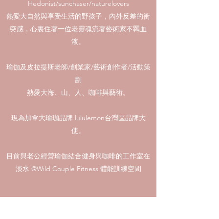
Hedonist/sunchaser/naturelovers
熱愛大自然與享受生活的野孩子，內外反差的衝
突感，心裏住著一位老靈魂流著藝術家不羈血
液。
瑜伽及皮拉提斯老師/創業家/藝術創作者/活動策
劃
熱愛大海、山、人、咖啡與藝術。
現為加拿大瑜珈品牌 lululemon台灣區品牌大
使。
目前與老公經營瑜伽結合健身與咖啡的工作室在
淡水 @Wild Couple Fitness 體能訓練空間