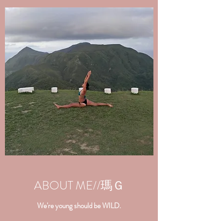
ABOUT ME//瑪Ｇ
We're young should be WILD.