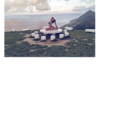
SAY HI TO ME
工作與品牌合作邀約請E-mail，謝謝
Drop me a line for more information about my
background, my blog, or just to say hello. I’d
love to hear from you.