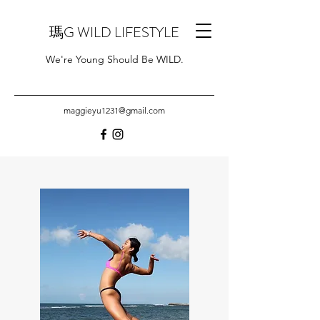
瑪G WILD LIFESTYLE
We're Young Should Be WILD.
maggieyu1231@gmail.com