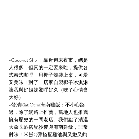
-Coconut Shell：靠近週末夜市，總是
人很多，但真的一定要來吃，提供各
式泰式咖哩，用椰子殼裝上桌，可愛
又美味！對了，店家自製椰子冰淇淋
讓我與好姐妹驚呼好久（吃了心情會
大好）
-發清Kiat Ocha海南雞飯：不小心路
過，除了網路上推薦，當地人也推薦
擁有歷史的一間老店。我們點了清邁
大象啤酒搭配沙爹與海南雞飯，非常
對味！米飯Q彈搭配雞油與又嫩又夠