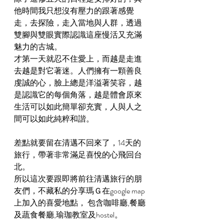
他時間我只想沒有壓力的跟著感覺
走，去探險，走入當地與人群，透過
雙腳與雙眼實際認識這座慢活又充滿
魅力的古城。
才第一天就忍不住愛上，而越是走進
去越是對它著迷。人們擁有一顆善良
虔誠的心，臉上總是洋溢著笑容，越
是認識它的每個角落，越是體會原來
生活可以如此簡單卻充實，人與人之
間可以如此純粹和諧。
差點就要留在清邁不回來了，14天的
旅行，帶著非常滿足喜悅的心飛回台
北。
所以這次要跟即將前往清邁旅行的朋
友們，不藏私的分享瑪Ｇ在google map
上加入的喜愛地點， 包含咖啡廳,餐廳
及蔬食餐廳,瑜珈教室及hostel。