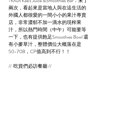
-Khun Kae's Juice &Smoothies Bar：來了
兩次，看起來是當地人與在這生活的
外國人都很愛的一間小小的果汁專賣
店，非常濃郁不加一滴水的現榨果
汁，所以熱門時間（中午）可能要等
一下，也有提供飽足Smoothies Bowl 還
有小麥草汁，整體價位大概落在是
50-70B，CP值高到不行！！
//  吃貨們必訪餐廳 //