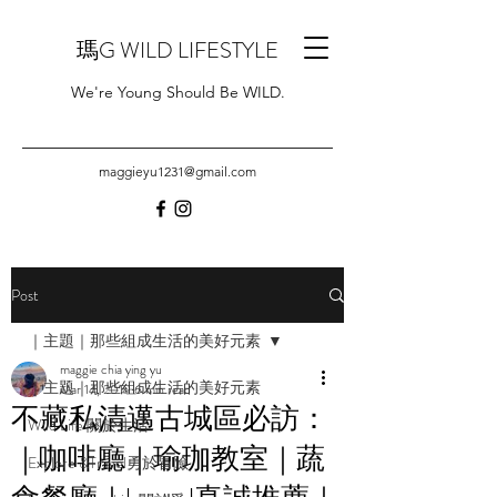
瑪G WILD LIFESTYLE
We're Young Should Be WILD.
maggieyu1231@gmail.com
Post
｜主題｜那些組成生活的美好元素
maggie chia ying yu
｜主題｜那些組成生活的美好元素
Mar 14, 2019
6 min read
不藏私清邁古城區必訪：
Wild Life 關於生活
｜咖啡廳｜瑜珈教室｜蔬
Explore &Travel勇於冒險