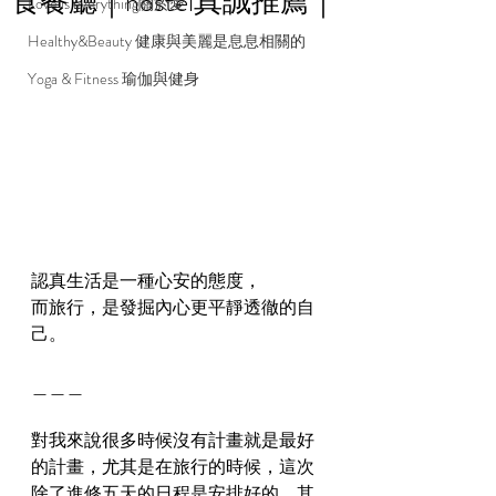
食餐廳｜hostel真誠推薦｜
Love is everything關於愛
Healthy&Beauty 健康與美麗是息息相關的
Yoga & Fitness 瑜伽與健身
認真生活是一種心安的態度，
而旅行，是發掘內心更平靜透徹的自
己。
＿＿＿
對我來說很多時候沒有計畫就是最好
的計畫，尤其是在旅行的時候，這次
除了進修五天的日程是安排好的，其