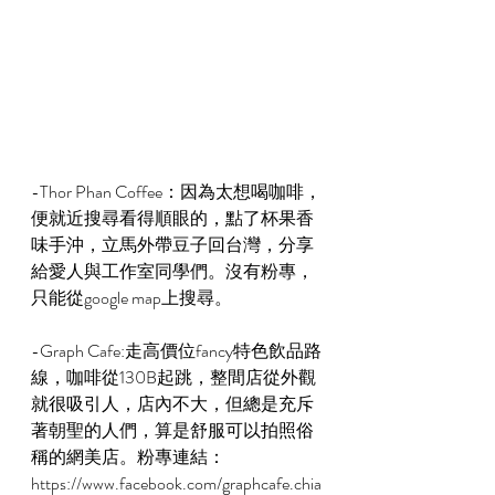
-Thor Phan Coffee：因為太想喝咖啡，
便就近搜尋看得順眼的，點了杯果香
味手沖，立馬外帶豆子回台灣，分享
給愛人與工作室同學們。沒有粉專，
只能從google map上搜尋。
-Graph Cafe:走高價位fancy特色飲品路
線，咖啡從130B起跳，整間店從外觀
就很吸引人，店內不大，但總是充斥
著朝聖的人們，算是舒服可以拍照俗
稱的網美店。粉專連結：
https://www.facebook.com/graphcafe.chia