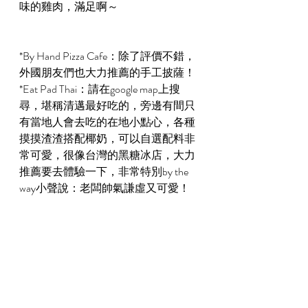
味的雞肉，滿足啊～
*By Hand Pizza Cafe：除了評價不錯，
外國朋友們也大力推薦的手工披薩！
*Eat Pad Thai：請在google map上搜
尋，堪稱清邁最好吃的，旁邊有間只
有當地人會去吃的在地小點心，各種
摸摸渣渣搭配椰奶，可以自選配料非
常可愛，很像台灣的黑糖冰店，大力
推薦要去體驗一下，非常特別by the 
way小聲說：老闆帥氣謙虛又可愛！