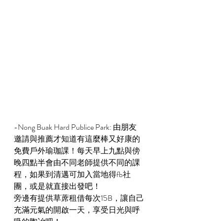
-Nong Buak Hard Publice Park: 由朋友
邀請與推薦才知道有這麼棒又好康的
免費戶外瑜珈課！每天早上九點與傍
晚四點半會由不同老師提供不同的課
程，如果到清邁可加入當地得fb社
團，或是就直接出發吧！
旁邊有提供草蓆租借每次15B，讓自己
充滿元氣的開啟一天，享受日光與呼