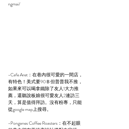
ngmai/
-Cafe Aret：在巷內很可愛的一間店，
有特色！美式要90Ｂ但普普我不推，
如果來可以喝拿鐵除了友人1大力推
薦，還聽說板娘很可愛友人2連訪三
天，算是值得拜訪。沒有粉專，只能
從google map上搜尋。
-Ponganes Coffee Roasters：在不起眼