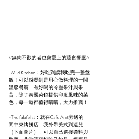
//無肉不歡的者也會愛上的蔬食餐廳//
-Mild Kitchen：好吃到讓我吃完一整盤
飯！可以感覺到是用心做料理的一間
溫馨餐廳，有好喝的冷壓果汁與果
昔，除了泰國菜也提供印度風味的菜
色，每一道都值得嚐嚐，大力推薦！
-The falafelist：就在Cafe Aret旁邊的一
間中東烤餅店，我外帶美式到這兒
（下面圖片），可以自己選擇醬料與