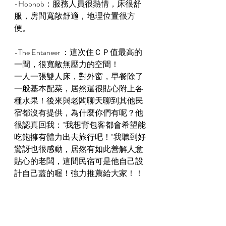
-Hobnob：服務人員很熱情，床很舒
服，房間寬敞舒適，地理位置很方
便。
-The Entaneer ：這次住ＣＰ值最高的
一間，很寬敞無壓力的空間！
一人一張雙人床，對外窗，早餐除了
一般基本配菜，居然還很貼心附上各
種水果！後來與老闆聊天聊到其他民
宿都沒有提供，為什麼你們有呢？他
很認真回我："我想背包客都會希望能
吃飽擁有體力出去旅行吧！"我聽到好
驚訝也很感動，居然有如此善解人意
貼心的老闆，這間民宿可是他自己設
計自己蓋的喔！強力推薦給大家！！
//  加碼額外寺廟與景點推薦 //