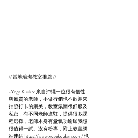
// 當地瑜珈教室推薦 //
-Yoga Kuukn: 來自沖繩一位很有個性
與氣質的老師，不做行銷也不歡迎來
拍照打卡的網美，教室氛圍很舒服及
私密，有不同老師進駐，提供很多課
程選擇，老師本身有堂氣功瑜珈我想
很值得一試。沒有粉專，附上教室網
站連結 https://www.yogakuukan.com/ 也