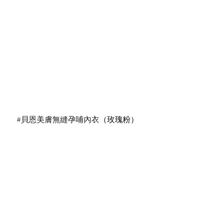
#貝恩美膚無縫孕哺內衣
（玫瑰粉） 