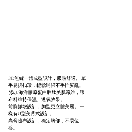
3D無縫一體成型設計，服貼舒適。 單
手易拆扣環，輕鬆哺餵不手忙腳亂。 
 添加海洋膠原蛋白胜肽美肌纖維，讓
布料維持保濕、透氣效果。 
前胸抓皺設計，胸型更立體美麗。 一
樣有U型美背式設計。  
高脅邊布設計，穩定胸部，不易位
移。   