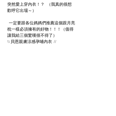
突然愛上穿內衣！？   （我真的很想
歡呼它出場～） 
  一定要跟各位媽媽們推薦這個跟月亮
枕一樣必須擁有的好物！！！（值得
讓我給三個驚嘆很不得了）   
\\ 貝恩親膚涼感孕哺內衣  //