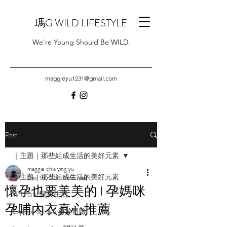
瑪G WILD LIFESTYLE
We're Young Should Be WILD.
maggieyu1231@gmail.com
Post
｜主題｜那些組成生活的美好元素
maggie chia ying yu
｜主題｜那些組成生活的美好元素
Dec 10, 2021
2 min read
懷孕也要美美的 l 孕媽咪
Wild Life 關於生活
孕哺內衣真心推薦
Explore &Travel勇於冒險