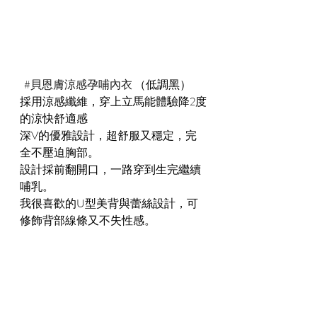
#貝恩膚涼感孕哺內衣
 （低調黑） 
採用涼感纖維，穿上立馬能體驗降2度
的涼快舒適感 
深V的優雅設計，超舒服又穩定，完
全不壓迫胸部。 
設計採前翻開口，一路穿到生完繼續
哺乳。 
我很喜歡的U型美背與蕾絲設計，可
修飾背部線條又不失性感。 