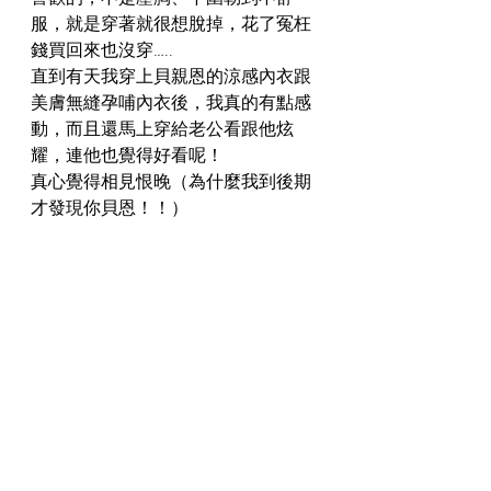
服，就是穿著就很想脫掉，花了冤枉
錢買回來也沒穿….. 
直到有天我穿上貝親恩的涼感內衣跟
美膚無縫孕哺內衣後，我真的有點感
動，而且還馬上穿給老公看跟他炫
耀，連他也覺得好看呢！   
真心覺得相見恨晚（為什麼我到後期
才發現你貝恩！！） 