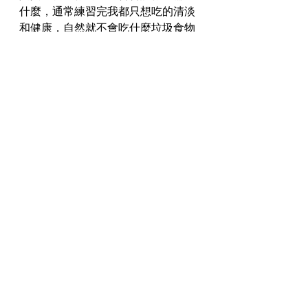
什麼，通常練習完我都只想吃的清淡
和健康，自然就不會吃什麼垃圾食物
啦！
久了身體其實就慢慢有變化了，一分
耕耘一分收穫，別人為什麼會成功因
為他們持之以恆啊！
飲食+運動=快樂身心
永遠是保持身材的不二法門。