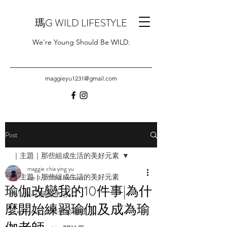
瑪G WILD LIFESTYLE
We're Young Should Be WILD.
maggieyu1231@gmail.com
Post
｜主題｜那些組成生活的美好元素
maggie chia ying yu
｜主題｜那些組成生活的美好元素
Jan 9, 2019
4 min read
瑜伽改變我的10件事|為什
Wild Life 關於生活
麼開始練習瑜伽及成為瑜
Explore &Travel勇於冒險