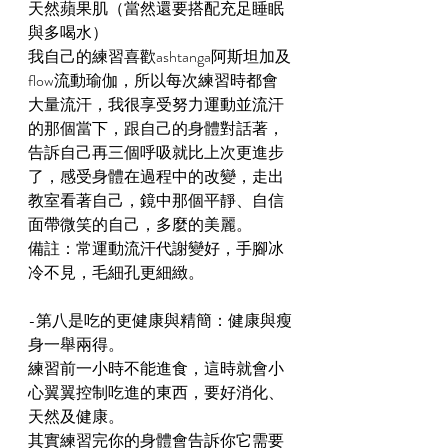
天然蘋果肌（當然還要搭配充足睡眠
與多喝水）
我自己的練習喜歡ashtanga阿斯坦加及
flow流動瑜伽，所以每次練習時都會
大量流汗，我很享受努力運動並流汗
的那個當下，跟自己的身體對話著，
告訴自己再三個呼吸就比上次更進步
了，感受身體在過程中的改變，走出
教室看著自己，鏡中那個平靜、自信
面帶微笑的自己，多麼的美麗。
備註：常運動流汗代謝變好，手腳冰
冷不見，毛細孔更細緻。
-第八是吃的更健康與精簡：健康與瘦
身一舉兩得。
練習前一小時不能進食，這時就會小
心翼翼控制吃進的東西，要好消化、
天然及健康。
其實練習完你的身體會告訴你它需要