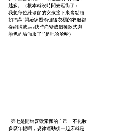
越多。（根本就沒時間去逛街了）
我想每位練瑜伽的女孩接下來會點頭
如搗蒜”開始練習瑜伽後衣櫃的衣服都
從網購或zara快時尚變成個種款式與
顏色的瑜伽服了”(是吧哈哈哈）
-第七是開始喜歡素顏的自己：不化妝
多麼年輕啊，規律運動後一起床就是