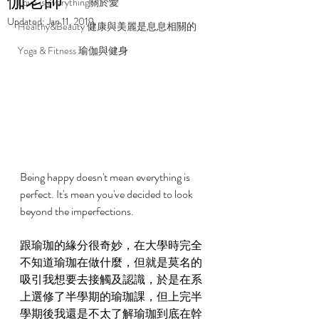
伽老師
Love is everything關於愛
Updated:
Jan 11, 2019
Healthy&Beauty 健康與美麗是息息相關的
Yoga & Fitness 瑜伽與健身
Being happy doesn't mean everything is 
perfect. It's mean you've decided to look 
beyond the imperfections. 
跟瑜珈的緣分很奇妙，在大學時完全
不知道瑜珈在做什麼，但就是莫名的
吸引我想要去接觸及認識，於是在系
上選修了半學期的瑜珈課，但上完半
學期後我還是不太了解瑜珈到底在幹