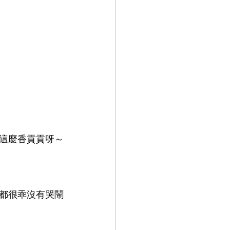
這麼香貢貢呀～
都很乖沒有哭鬧