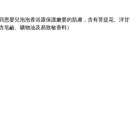
貝恩嬰兒泡泡香浴露保護嫩嬰的肌膚，含有菩提花、洋甘
含皂鹼、礦物油及易致敏香料）