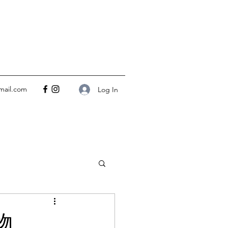
mail.com
Log In
tness 瑜伽與健身
物