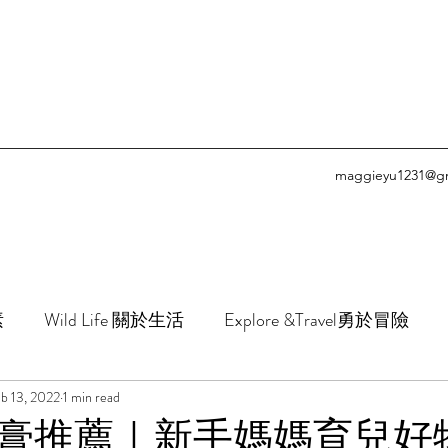
maggieyu1231@g
素
Wild Life 關於生活
Explore &Travel勇於冒險
b 13, 2022
Healthy&Beauty 健康與美麗是息息相關的
1 min read
Yoga & Fi
膏推薦｜新手媽媽育兒好