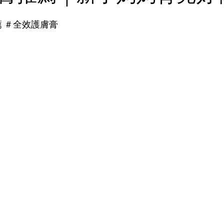
薦 ＃全效護膚膏