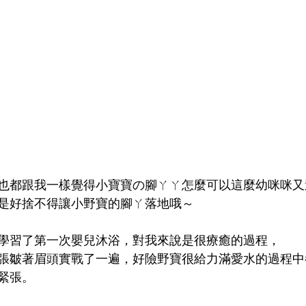
也都跟我一樣覺得小寶寶の腳ㄚㄚ怎麼可以這麼幼咪咪又
是好捨不得讓小野寶的腳ㄚ落地哦～
學習了第一次嬰兒沐浴，對我來說是很療癒的過程，
張皺著眉頭實戰了一遍，好險野寶很給力滿愛水的過程中
緊張。