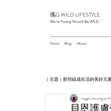
瑪G WILD LIFESTYLE
We're Young Should Be WILD.
Home
Blog
About
｜主題｜那些組成生活的美好元
Love is everything關於愛
maggie chia ying yu
Fe
貝恩護膚